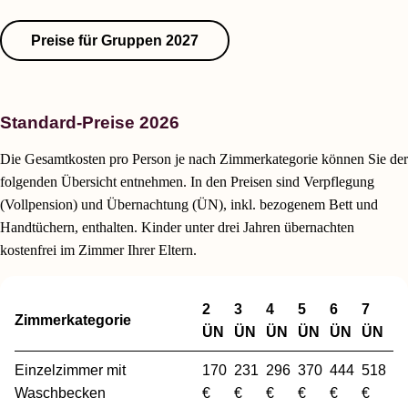
Preise für Gruppen 2027
Standard-Preise 2026
Die Gesamtkosten pro Person je nach Zimmerkategorie können Sie der
folgenden Übersicht entnehmen. In den Preisen sind Verpflegung
(Vollpension) und Übernachtung (ÜN), inkl. bezogenem Bett und
Handtüchern, enthalten. Kinder unter drei Jahren übernachten
kostenfrei im Zimmer Ihrer Eltern.
2
3
4
5
6
7
Zimmerkategorie
ÜN
ÜN
ÜN
ÜN
ÜN
ÜN
Einzelzimmer mit
170
231
296
370
444
518
Waschbecken
€
€
€
€
€
€