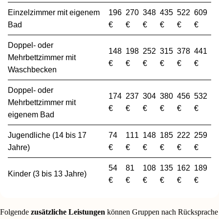
Einzelzimmer mit eigenem
196
270
348
435
522
609
Bad
€
€
€
€
€
€
Doppel- oder
148
198
252
315
378
441
Mehrbettzimmer mit
€
€
€
€
€
€
Waschbecken
Doppel- oder
174
237
304
380
456
532
Mehrbettzimmer mit
€
€
€
€
€
€
eigenem Bad
Jugendliche (14 bis 17
74
111
148
185
222
259
Jahre)
€
€
€
€
€
€
54
81
108
135
162
189
Kinder (3 bis 13 Jahre)
€
€
€
€
€
€
Folgende
zusätzliche Leistungen
können Gruppen nach Rücksprache