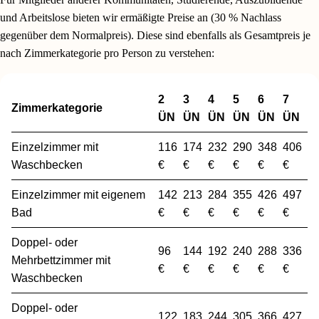
und Arbeitslose bieten wir ermäßigte Preise an (30 % Nachlass
gegenüber dem Normalpreis). Diese sind ebenfalls als Gesamtpreis je
nach Zimmerkategorie pro Person zu verstehen:
2
3
4
5
6
7
Zimmerkategorie
ÜN
ÜN
ÜN
ÜN
ÜN
ÜN
Einzelzimmer mit
116
174
232
290
348
406
Waschbecken
€
€
€
€
€
€
Einzelzimmer mit eigenem
142
213
284
355
426
497
Bad
€
€
€
€
€
€
Doppel- oder
96
144
192
240
288
336
Mehrbettzimmer mit
€
€
€
€
€
€
Waschbecken
Doppel- oder
122
183
244
305
366
427