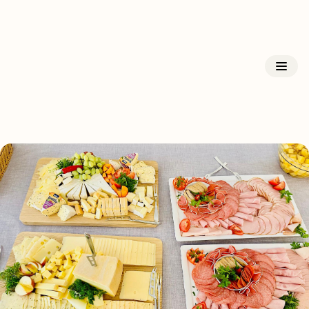
Kloster Triefenstein