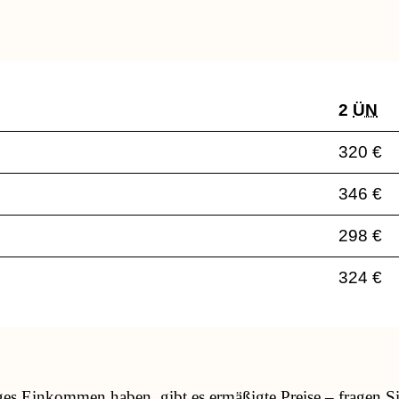
2
ÜN
320 €
346 €
298 €
324 €
nges Einkommen haben, gibt es ermäßigte Preise – fragen S