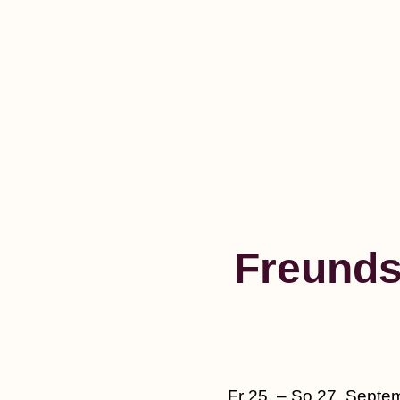
Kloster Triefenstein
Freunds
Fr 25. – So 27. Septem