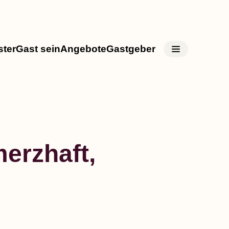
ster
Gast sein
Angebote
Gastgeber
erzhaft,